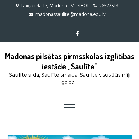
Skip
Raiņa iela 17, Madona LV - 4801
26522313
to
madonassaulite@madona.edu.lv
content
Madonas pilsētas pirmsskolas izglītības
iestāde ,,Saulīte"
Saulīte silda, Saulīte smaida, Saulīte visus Jūs mīļi
gaida!!!